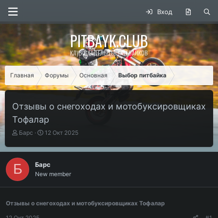
Вход
PITBAYK.CLUB
КЛУБ ВЛАДЕЛЬЦЕВ ПИТБАЙКОВ
Главная
Форумы
Основная
Выбор питбайка
Отзывы о снегоходах и мотобуксировщиках
Тофалар
А
Д
Барс
12 Окт 2025
в
а
т
т
о
а
Барс
Б
р
н
New member
т
а
е
ч
м
а
ы
л
Отзывы о снегоходах и мотобуксировщиках Тофалар
а
12 Окт 2025
#1