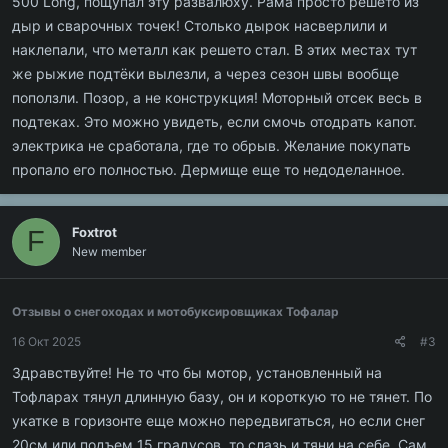
500 Long, пощупал эту развалюху. Рама просто решето из
дыр и сварочных точек! Столько дырок насверлили и
наклепали, что металл как решето стал. В этих местах тут
же рыжие подтёки вылезли, а через сезон швы вообще
поползли. Позор, а не конструкция! Моторный отсек весь в
подтеках. Это можно увидеть, если смочь отодрать капот.
электрика не сработала, где то обрыв. Желание покупать
пропало его полностью. Дермище еще то недоделанное.
Foxtrot
F
New member
Отзывы о снегоходах и мотобуксировщиках Тофалар
16 Окт 2025
#3
Здравствуйте! Не то что бы мотор, установленный на
Тофларах тянул длинную базу, он и короткую то не тянет. По
укатке в горизонте еще можно передвигаться, но если снег
20см или подъем 15 градусов, то слазь и тяни на себе. Сам