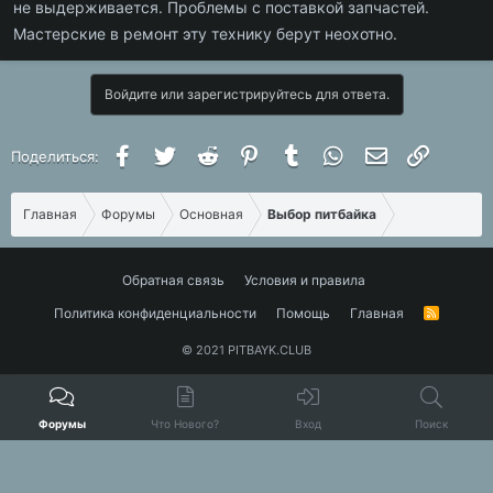
не выдерживается. Проблемы с поставкой запчастей.
Мастерские в ремонт эту технику берут неохотно.
Войдите или зарегистрируйтесь для ответа.
Facebook
Twitter
Reddit
Pinterest
Tumblr
WhatsApp
Электронная 
Ссылка
Поделиться:
Главная
Форумы
Основная
Выбор питбайка
Обратная связь
Условия и правила
Политика конфиденциальности
Помощь
Главная
R
S
S
© 2021 PITBAYK.CLUB
Форумы
Что Нового?
Вход
Поиск