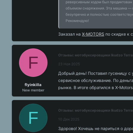
реверсивным ходом был продиктован 
объемом снаряжения. Эта машина — н
безупречно и полностью соответству
Рекомендую!
Заказал на
X-MOTORS
по скидке к с
F
Отзывы: мотобуксировщики Ikudzo Terra
23 Ноя 2025
Добрый день! Поставил гусеницу с
сервисное обслуживание. По деньг
flyinkilla
рынке. В итоге обратился в X-Moto
New member
F
Отзывы: мотобуксировщики Ikudzo Terra
10 Дек 2025
Здорово! Хочешь не париться о доро