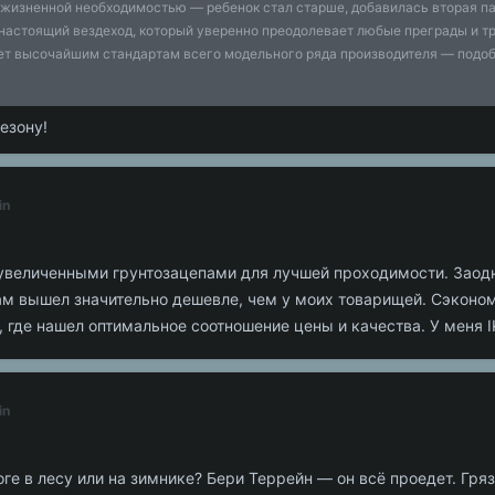
жизненной необходимостью — ребенок стал старше, добавилась вторая пал
астоящий вездеход, который уверенно преодолевает любые преграды и т
ет высочайшим стандартам всего модельного ряда производителя — подоб
езону!
in
 увеличенными грунтозацепами для лучшей проходимости. Заод
ам вышел значительно дешевле, чем у моих товарищей. Сэконо
rs, где нашел оптимальное соотношение цены и качества. У мен
in
ге в лесу или на зимнике? Бери Террейн — он всё проедет. Грязь