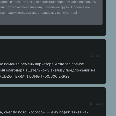
атка, и прежняя техника перестала справляться с возросшим
ранспортирует поистине внушительные грузы. Исполнение
ная надежность вызывает зависть у конкурентов!
#43
но поменял ремень вариатора и сделал полное
мил благодаря тщательному анализу предложений на
я IKUDZO TERRAIN LONG 1700/600 EKR22!
#44
, снег по пояс, косогоры — ему пофиг, тянет как