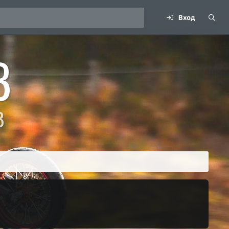
Вход
B
В