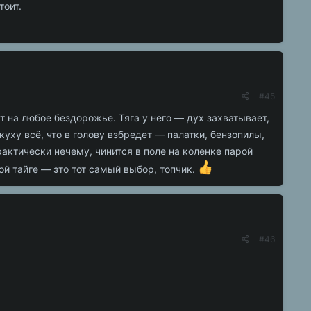
тоит.
#45
 на любое бездорожье. Тяга у него — дух захватывает,
куху всё, что в голову взбредет — палатки, бензопилы,
актически нечему, чинится в поле на коленке парой
ой тайге — это тот самый выбор, топчик.
#46