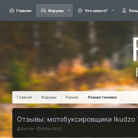
Главная
Форумы
Что нового?
Поль
Главная
Форумы
Разное
Разная техника
Отзывы: мотобуксировщики Ikudzo T
А
Д
Костян
8 Ноя 2022
в
а