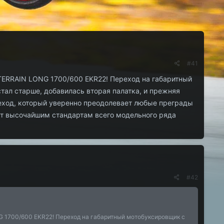
#41
TERRAIN LONG 1700/600 EKR22! Переход на габаритный
ал старше, добавилась вторая палатка, и прежняя
еход, который уверенно преодолевает любые преграды
ет высочайшим стандартам всего модельного ряда
#42
 1700/600 EKR22! Переход на габаритный мотобуксировщик с