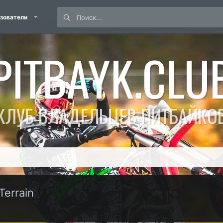
зователи
PITBAYK.CLU
КЛУБ ВЛАДЕЛЬЦЕВ ПИТБАЙКО
errain