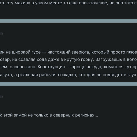
ь эту махину в узком месте то ещё приключение, но оно того с
in
н на широкой гусе — настоящий зверюга, который просто плюет
дозер, не сбавляя хода даже в крутую горку. Загружаешь в воло
лем, словно танк. Конструкция — проще некуда, ломаться тут пр
азуха, а реальная рабочая лошадка, которая не подведет в глух
in
этой зимой не только в северных регионах...