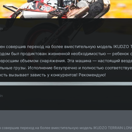
in
лен совершив переход на более вместительную модель IKUDZO 
дом был продиктован жизненной необходимостью — ребенок ст
возросшим объемом снаряжения. Эта машина — настоящий везд
ельные грузы. Исполнение безупречно и полностью соответству
сть вызывает зависть у конкурентов! Рекомендую!
in
н совершив переход на более вместительную модель IKUDZO TERRAIN LONG