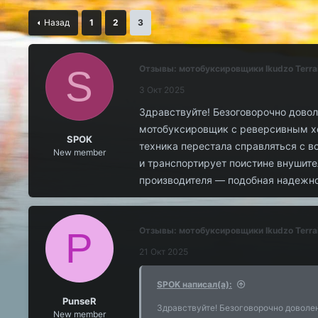
т
т
о
а
Назад
1
2
3
р
н
т
а
е
ч
м
а
S
Отзывы: мотобуксировщики Ikudzo Terra
ы
л
3 Окт 2025
а
Здравствуйте! Безоговорочно дово
мотобуксировщик с реверсивным хо
SPOK
техника перестала справляться с 
New member
и транспортирует поистине внушит
производителя — подобная надежно
P
Отзывы: мотобуксировщики Ikudzo Terra
21 Окт 2025
SPOK написал(а):
PunseR
Здравствуйте! Безоговорочно доволе
New member