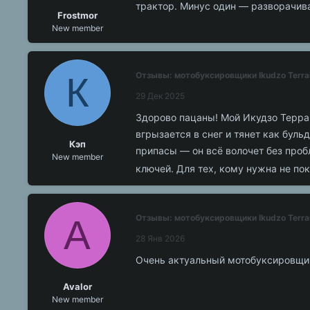
трактор. Минус один — разворачиват
Frostmor
New member
К
Отзывы: мотобуксировщики Ikudzo Terra
29 Дек 2025
Здорово пацаны! Мой Икудзо Терраи
вгрызается в снег и тянет как буль
Кэп
припасы — он всё волочет без проб
New member
ключей. Для тех, кому нужна не пок
A
Отзывы: мотобуксировщики Ikudzo Terra
28 Янв 2026
Очень актуальный мотобуксировщик 
Avalor
New member