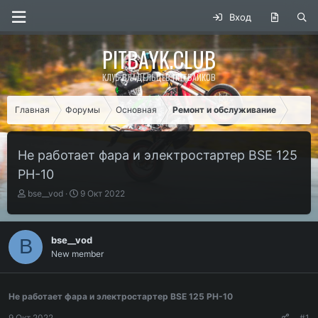
Вход
PITBAYK.CLUB
КЛУБ ВЛАДЕЛЬЦЕВ ПИТБАЙКОВ
Главная
Форумы
Основная
Ремонт и обслуживание
Не работает фара и электростартер BSE 125
PH-10
А
Д
bse__vod
9 Окт 2022
в
а
т
т
о
а
bse__vod
B
р
н
New member
т
а
е
ч
м
а
ы
л
Не работает фара и электростартер BSE 125 PH-10
а
9 Окт 2022
#1