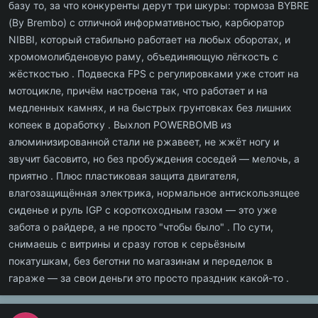
базу то, за что конкуренты дерут три шкуры: тормоза BYBRE
(By Brembo) с отличной информативностью, карбюратор
NIBBI, который стабильно работает на любых оборотах, и
хромомолибденовую раму, объединяющую лёгкость с
жёсткостью . Подвеска FPS с регулировками уже стоит на
мотоцикле, причём настроена так, что работает и на
медленных камнях, и на быстрых грунтовках без лишних
копеек в доработку . Выхлоп POWERBOMB из
алюминизированной стали не ржавеет, не жжёт ногу и
звучит басовито, но без пробуждения соседей — мелочь, а
приятно . Плюс пластиковая защита двигателя,
влагозащищённая электрика, нормальное антискользящее
сиденье и руль IGP с короткоходным газом — это уже
забота о райдере, а не просто "чтобы было" . По сути,
снимаешь с витрины и сразу готов к серьёзным
покатушкам, без беготни по магазинам и переделок в
гараже — за свои деньги это просто праздник какой-то .