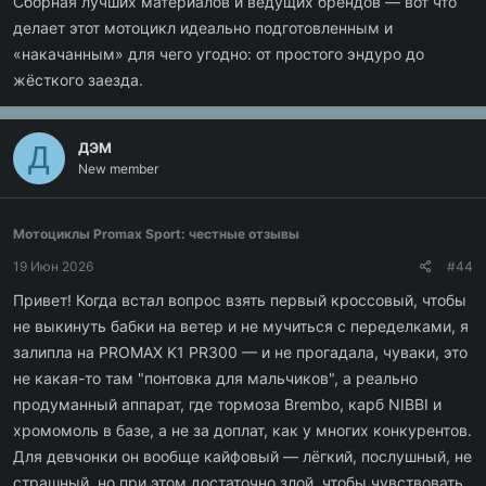
Сборная лучших материалов и ведущих брендов — вот что
полностью регулируется под ваш стиль езды, её ставят даже
делает этот мотоцикл идеально подготовленным и
KTM, Honda и Yamaha. Алюминиевые диски UNISON с толстыми
«накачанным» для чего угодно: от простого эндуро до
спицами и шины KENDA делают колёса лёгкими и
жёсткого заезда.
проходимыми. Дизайн тоже не отстает, смотрюсь на трассе
очень выгодно, привлекая внимание. Кстати, по резине, лед
под водой, не проблема, что актуально по весне. Расширитель
ДЭМ
Д
в выхлопной нивелирует пилу работы мотора, потери
New member
мощности нет. В то же время системы имеет защиту от ожогов.
Эргономичное управление на руле, как и сам руль. Все делаю
на инстинкте. А фара - огонь! Заказ наблюдать приятно с
Мотоциклы Promax Sport: честные отзывы
друзьями вместе. Покупал с хорошей гарантией на
Х-Моторс
.
19 Июн 2026
#44
Рекомендую!
Привет! Когда встал вопрос взять первый кроссовый, чтобы
Посмотреть вложение 765
Посмотреть вложение 766
не выкинуть бабки на ветер и не мучиться с переделками, я
Посмотреть вложение 767
залипла на PROMAX K1 PR300 — и не прогадала, чуваки, это
Посмотреть вложение 768
Посмотреть вложение 769
не какая-то там "понтовка для мальчиков", а реально
Посмотреть вложение 770
продуманный аппарат, где тормоза Brembo, карб NIBBI и
Посмотреть вложение 771
Посмотреть вложение 772
хромомоль в базе, а не за доплат, как у многих конкурентов.
Для девчонки он вообще кайфовый — лёгкий, послушный, не
страшный, но при этом достаточно злой, чтобы чувствовать