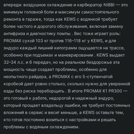
впереди: воздушное охлаждение и карбюратор NIBBI — это
минимум головной боли и максимум самостоятельного
ремонта в гараже, тогда как KEWS с водянкой требует
более частого и дорогого обслуживания, включая замену
антифриза и диагностику помпы . Вес тоже играет роль:
PROMAX сухой 103 кг против 116–118 кг у KEWS, и для
эндуро каждый лишний килограмм ощущается на трассе,
особенно при подъемах и маневрировании . KEWS выдает
32–34 л.с. и 6 передач, но на реальном бездорожье эта
мощность чаще создает проблемы, особенно для
неопытного райдера, а PROMAX с его 5-ступенчатой
коробкой дает ровно столько, сколько нужно для уверенной
езды без риска переборщить . В итоге PROMAX K1 PR300 —
это готовый к работе, недорогой и надежный эндуро,
который прощает владельцу ошибки, не требует постоянных
вложений в сервис и весит меньше, а KEWS оставьте тем,
кто готов постоянно возиться с настройками и решать
проблемы с водяным охлаждением.