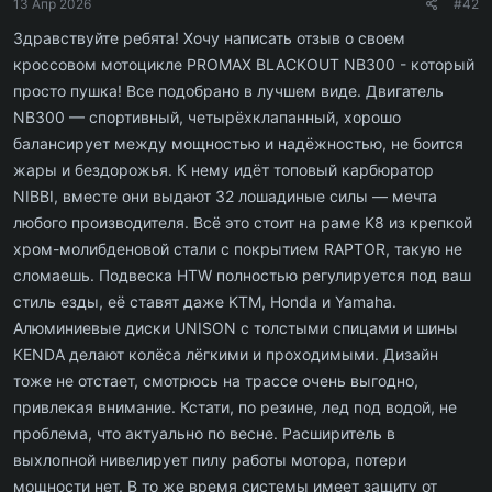
13 Апр 2026
#42
Здравствуйте ребята! Хочу написать отзыв о своем
кроссовом мотоцикле PROMAX BLACKOUT NB300 - который
просто пушка! Все подобрано в лучшем виде. Двигатель
NB300 — спортивный, четырёхклапанный, хорошо
балансирует между мощностью и надёжностью, не боится
жары и бездорожья. К нему идёт топовый карбюратор
NIBBI, вместе они выдают 32 лошадиные силы — мечта
любого производителя. Всё это стоит на раме K8 из крепкой
хром-молибденовой стали с покрытием RAPTOR, такую не
сломаешь. Подвеска HTW полностью регулируется под ваш
стиль езды, её ставят даже KTM, Honda и Yamaha.
Алюминиевые диски UNISON с толстыми спицами и шины
KENDA делают колёса лёгкими и проходимыми. Дизайн
тоже не отстает, смотрюсь на трассе очень выгодно,
привлекая внимание. Кстати, по резине, лед под водой, не
проблема, что актуально по весне. Расширитель в
выхлопной нивелирует пилу работы мотора, потери
мощности нет. В то же время системы имеет защиту от