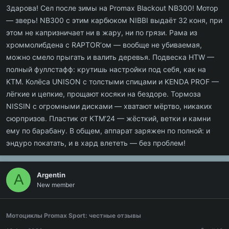
Здарова! Сел после зимы на Promax Blackout NB300! Мотор
— зверь! NB300 с этим карбюком NIBBI выдаёт 32 коня, при
этом не капризничает ни в жару, ни по грязи. Рама из
хроммолибдена с RAPTOR’ом — вообще не убиваемая,
можно смело прыгать и валить деревья. Подвеска HTW —
полный фуллстафф: крутишь настройки под себя, как на
KTM. Колёса UNISON с толстыми спицами и KENDA PROF —
лёгкие и цепкие, прощают косяки на бездоре. Тормоза
NISSIN с огромными дисками — хватают мёртво, никаких
сюрпризов. Пластик от KTM’24 — жёсткий, ветки и камни
ему по барабану. В общем, аппарат заряжен по полной: и
эндуро покатать, и в хард влететь — без проблем!
Argentin
A
New member
Мотоциклы Promax Sport: честные отзывы