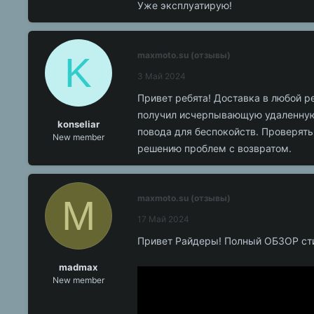
Уже эксплуатирую!
K
maxmoto.su (отзывы)
3 Май 2024
Привет ребята! Доставка в любой р
получил исчерпывающую удаленную к
konseliar
повода для беспокойств. Проверять
New member
решению проблем с возвратом.
M
maxmoto.su (отзывы)
17 Май 2024
Привет Райдеры! Полный ОБЗОР стил
madmax
New member