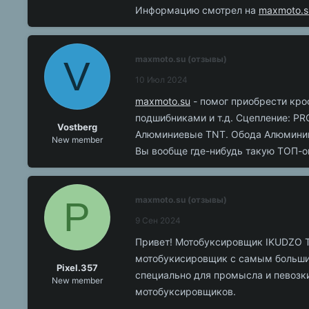
Информацию смотрел на
maxmoto.
V
maxmoto.su (отзывы)
10 Июл 2024
maxmoto.su
- помог приобрести кро
подшибниками и т.д. Сцепление: PR
Vostberg
Алюминиевые TNT. Обода Алюминий!
New member
Вы вообще где-нибудь такую ТОП-ов
P
maxmoto.su (отзывы)
9 Сен 2024
Привет! Мотобуксировщик IKUDZO T
мотобукисировщик с самым большим
Pixel.357
специально для промысла и певозки
New member
мотобуксировщиков.