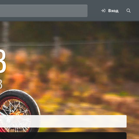
Вход
B
В