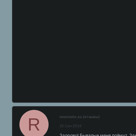
R
maxmoto.su (отзывы)
25 Сен 2024
Здорово! Бывалые меня поймут. Зд