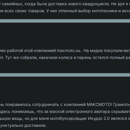
 семейных, когда была доставка нового квадроцикла. Не зря я
всех своих товаров. У них отличный выбор мототехники и аксе
ен работой этой компанией maxmoto.su.. На медне покупали вел
т. Тут же собрали, накачали колеса и парень остался полный р
ень понравилось сотрудничать с компанией МАКСМОТО! Грамотн
 здесь понимаешь, что за маской электронного аватара скрыва
льшую вещь, но для меня мотобуксировщик Икудзо 2.0 являлся 
пунктуально доставили.