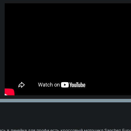
есь в линейке для профи есть кроссовый мотоцикл Sanchez Fur