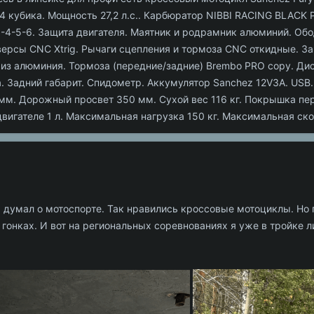
 кубика. Мощность 27,2 л.с.. Карбюратор NIBBI RACING BLACK P
-4-5-6. Защита двигателя. Маятник и родрамник алюминий. Обод
версы CNC Xtrig. Рычаги сцепления и тормоза CNC откидные. За
из алюминия. Тормоза (передние/задние) Brembo PRO copy. Дис
 Задний габарит. Спидометр. Аккумулятор Sanchez 12V3A. USB
мм. Дорожный просвет 350 мм. Сухой вес 116 кг. Покрышка пере
двигателе 1 л. Максимальная нагрузка 150 кг. Максимальная ско
6 думал о мотоспорте. Так нравились кроссовые мотоциклы. Но 
 гонках. И вот на региональных соревнованиях я уже в тройке л