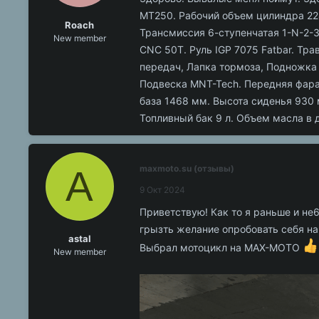
MT250. Рабочий объем цилиндра 224
Roach
Трансмиссия 6-ступенчатая 1-N-2-3
New member
CNC 50T. Руль IGP 7075 Fatbar. Тра
передач, Лапка тормоза, Подножка 
Подвеска MNT-Tech. Передняя фара.
база 1468 мм. Высота сиденья 930 
Топливный бак 9 л. Объем масла в 
A
maxmoto.su (отзывы)
9 Окт 2024
Приветствую! Как то я раньше и не
грызть желание опробовать себя на
astal
Выбрал мотоцикл на MAX-MOTO
New member