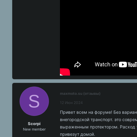
S
maxmoto.su (отзывы)
12 Июн 2024
Привет всем на форуме! Без вариан
внегородской транспорт. это совр
Scorpi
выраженным протектором. Расход то
New member
привезут домой.