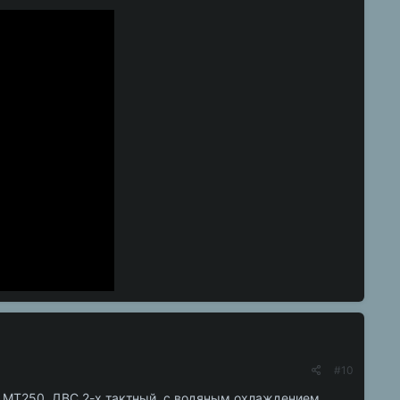
#10
y MT250. ДВС 2-х тактный, с водяным охлаждением