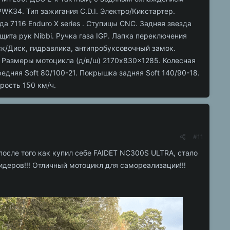
WK34. Тип зажигания C.D.I. Электро/Кикстартер.
а 7116 Enduro X series . Ступицы CNC. Задняя звезда
щита рук Nibbi. Ручка газа IGP. Лапка переключения
к/Диск, гидравлика, антипробуксовочный замок.
. Размеры мотоцикла (д/в/ш) 2170x830x1285. Колесная
дняя Soft 80/100-21. Покрышка задняя Soft 140/90-18.
рость 150 км/ч.
#11
после того как купил себе FAIDET NC300S ULTRA, стало
идеров!!! Отличный мотоцикл для самореализации!!!