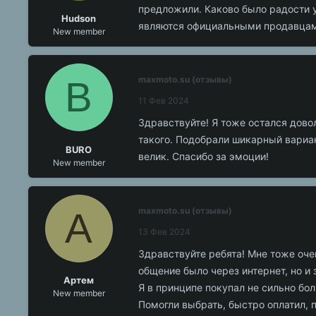
предложили. Каково было радости у
Hudson
являются официальными продавцами 
New member
B
maxmoto.su (отзывы)
11 Фев 2024
Здравствуйте! Я тоже остался довол
такого. Подобрали шикарный вариан
BURO
велик. Спасибо за эмоции!
New member
А
maxmoto.su (отзывы)
13 Фев 2024
Здравствуйте ребята! Мне тоже оч
общение было через интернет, но и
Артем
Я в принципе покупал не сильно бо
New member
Помогли выбрать, быстро оплатил, 