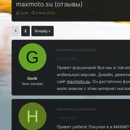
maxmoto.su (отзывы)
А
Д
Gorik
5 Фев 2024
в
а
т
т
о
а
1
2
Вперёд
р
н
т
а
е
ч
м
а
G
maxmoto.su (отзывы)
ы
л
5 Фев 2024
а
Привет форумчане! Все мы в той ил
мобильную версию. Дизайн, движки,
Gorik
сайт
maxmoto.su
. Он достаточно фу
New member
мало знаком с этим интернет магаз
H
maxmoto.su (отзывы)
7 Фев 2024
Привет ребята! Покупал я в MAXMO