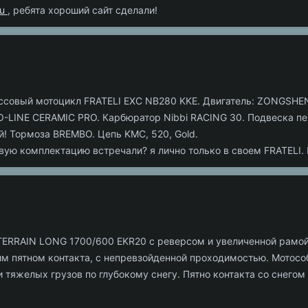
su
, ребята хороший сайт сделали!
ссовый мотоцикл FRATELI EXC NB280 KKE. Двигатель: ZONGSHE
O-LINE CERAMIC PRO. Карбюратор Nibbi RACING 30. Подвеска п
 Тормоза BREMBO. Цепь KMC, 520, Gold.
ую комплектацию встречали? я лично только в своем FRATELI. П
ERRAIN LONG 1700/600 EKR20 с реверсом и увеличенной рамой
 пятном контакта, с непревзойденной проходимостью. Мотосо
 тяжелых грузов по глубокому снегу. Пятно контакта со снегом