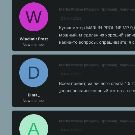
W
Marlin Proline (Марлин Пролайн): лодоч
12 Июн 2022
Купил мотор MARLIN PROLINE MP 9,9
мощный, м сделан из хороший запча
Wladimir Frost
какие-то вопросы, спрашивайте, я 
New member
D
Marlin Proline (Марлин Пролайн): лодоч
18 Июн 2022
Всем привет, из личного опыта 1.5 
,реально качественный мотор а не в
Dima_
New member
A
Marlin Proline (Марлин Пролайн): лодоч
19 Июн 2022