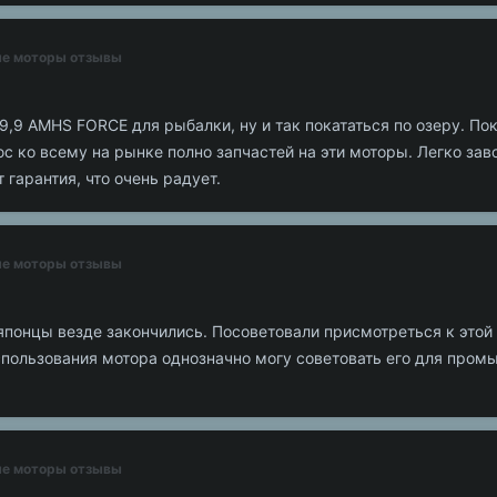
ные моторы отзывы
,9 AMHS FORCE для рыбалки, ну и так покататься по озеру. П
 ко всему на рынке полно запчастей на эти моторы. Легко завод
 гарантия, что очень радует.
ные моторы отзывы
японцы везде закончились. Посоветовали присмотреться к этой
спользования мотора однозначно могу советовать его для пром
ные моторы отзывы