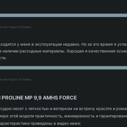
ные моторы отзывы
находится у меня в эксплуатации недавно. Но за это время я усп
ь в наличии расходные материалы. Хорошая и качественная осн
сти.
ные моторы отзывы
ROLINE MP 9,9 AMHS FORCE​
судно несет с легкостью и ветерком на встречу красоте и рома
ере этой модели практичность, маневренность и гарантированн
арактеристики приведены в видео ниже: