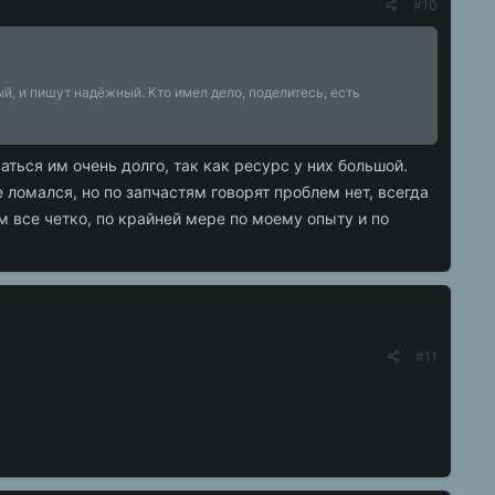
#10
ый, и пишут надёжный. Кто имел дело, поделитесь, есть
ться им очень долго, так как ресурс у них большой.
 ломался, но по запчастям говорят проблем нет, всегда
м все четко, по крайней мере по моему опыту и по
#11