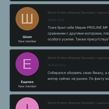
Ш
Marlin Proline (Марлин Пролайн): лодоч
9 Май 2022
Тоже брал себе Марин PROLINE MP 9
сравнении с другими моторами, плюс
Шкип
особого усилия. Также присутствует
New member
Е
Marlin Proline (Марлин Пролайн): лодоч
18 Май 2022
Собирался обновить свою Ямаху, а 
мотор сейчас на рынке. По факту и
Ещенко
New member
I
Marlin Proline (Марлин Пролайн): лодоч