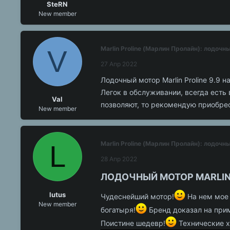
SteRN
New member
V
Marlin Proline (Марлин Пролайн): лодоч
27 Апр 2022
Лодочный мотор Marlin Proline 9.9 
Легок в обслуживании, всегда ест
Val
позволяют, то рекомендую приобре
New member
L
Marlin Proline (Марлин Пролайн): лодоч
28 Апр 2022
ЛОДОЧНЫЙ МОТОР MARLIN P
lutus
Чудеснейший мотор!
На нем мое 
New member
богатыря!
Бренд доказал на прим
Поистине шедевр!
Технические х