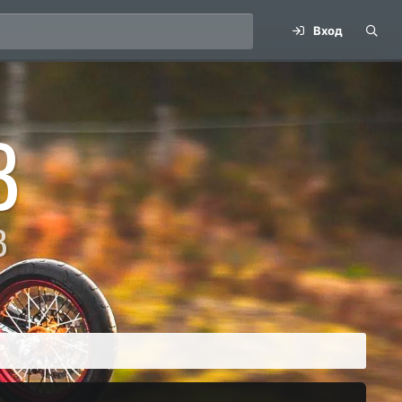
Вход
B
В