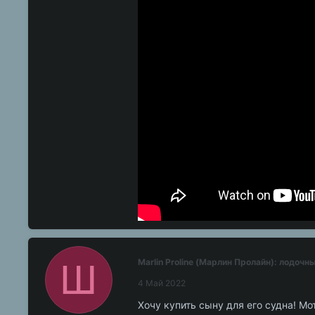
Ш
Marlin Proline (Марлин Пролайн): лодоч
4 Май 2022
Хочу купить сыну для его судна! Мо