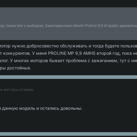
, помогите с выбором. Заинтересовал Marlin Proline 9.9 И прайс адекватн
отор нужно добросовестно обслуживать и тогда будете пользова
 конкурентов. У меня PROLINE MP 9,9 AMHS второй год, пока не
лог. У многих моторов бывает проблема с зажиганием, тут с ни
оры достойные.
ные моторы отзывы
 данную модель и остались довольны.