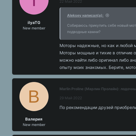
22 Май 2022
Aleksey написал(а):
ilyaTG
Собираюсь прикупить себе новый мотор
New member
подводные камни?
Моторы надежные, но как и любой м
Моторы мощные и тихие в отличие от
можно найти либо оригинал либо ана
опыту моих знакомых. Берите, мот
В
Marlin Proline (Марлин Пролайн): лодоч
29 Май 2022
По рекомендации друзей приобрели
Валерия
New member