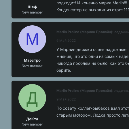
подходит! И конечно марка Merlin!!
Шеф
Конденсатор не выходит из строя??
New member
М
Marlin Proline (Марлин Пролайн): лодоч
6 Май 2022
У Марлин движки очень надежные, к
мнения, что это одни из самых над
Маэстро
никогда проблем не было, как это 
New member
берите.
Д
Marlin Proline (Марлин Пролайн): лодоч
9 Май 2022
По совету коллег-рыбаков взял этот
старым мотором. Лодка просто лета
ДоКта
New member