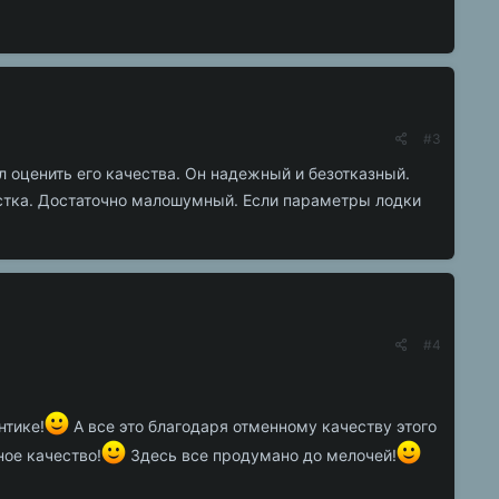
#3
ел оценить его качества. Он надежный и безотказный.
астка. Достаточно малошумный. Если параметры лодки
#4
нтике!
А все это благодаря отменному качеству этого
ое качество!
Здесь все продумано до мелочей!