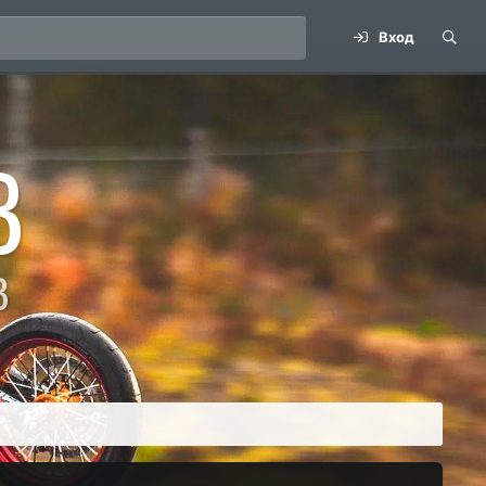
Вход
B
В