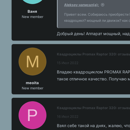
Aleksey написал(а):
Ваня
Привет всем. Собираюсь приобрести Pr
New member
квадроцикл? мощный ли движок? как 
Добрый день! Аппарат мощный, над
M
Квадроциклы Promax Raptor 320: отзыв
15 Июл 2022
Владею квадроциклом PROMAX RAPTO
такое отличное качество. Получаю 
meoita
New member
Р
Квадроциклы Promax Raptor 320: отзыв
16 Июл 2022
Взял себе такой на днях, жалею, чт