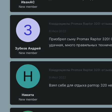
ИванАС
New member
З
Квадроциклы Promax Raptor 320: отзыв
8 Июл 2022
Приобрел сыну Promax Raptor 320!
удачная, много правильных технич
Зубков Андрей
New member
Н
Квадроциклы Promax Raptor 320: отзыв
9 Июл 2022
Взял себе для отдыха раптор 320 не
Никита
New member