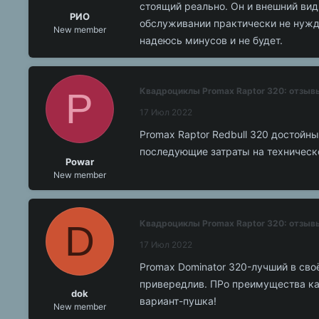
стоящий реально. Он и внешний вид
РИО
обслуживании практически не нужда
New member
надеюсь минусов и не будет.
P
Квадроциклы Promax Raptor 320: отзыв
17 Июл 2022
Promax Raptor Redbull 320 достойн
последующие затраты на техническо
Powar
New member
D
Квадроциклы Promax Raptor 320: отзыв
17 Июл 2022
Promax Dominator 320-лучший в сво
привередлив. ПРо преимущества кар
dok
вариант-пушка!
New member