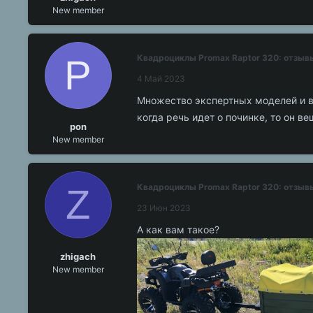
New member
P
Квадроциклы Promax Raptor 320: отзыв
4 Май 2023
Множество экспертных моделей и в 
когда речь идет о починке, то он в
pon
New member
Z
Квадроциклы Promax Raptor 320: отзыв
23 Июн 2023
А как вам такое?
zhigach
New member