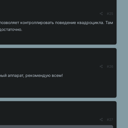
#25
 позволяет контроллировать поведение квадроцикла. Там
достаточно.
#26
ный аппарат, рекомендую всем!
#27