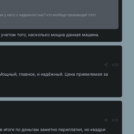
ак у него с надежностью? кто вообще производит этот
 учетом того, насколько мощна данная машина.
#28
Мощный, главное, и надёжный. Цена приемлемая за
#29
 в итоге по деньгам заметно переплатил, но квадри