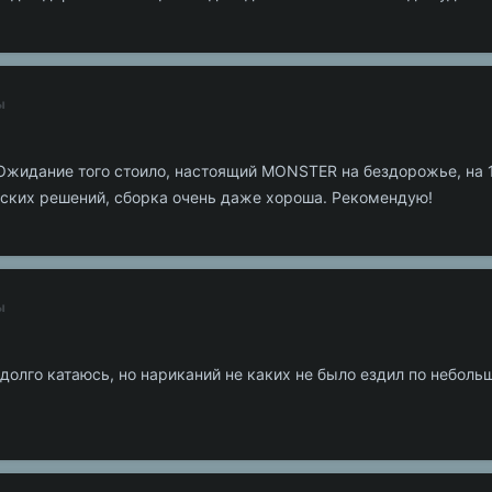
ы
 Ожидание того стоило, настоящий МONSTER на бездорожье, на 
еских решений, сборка очень даже хороша. Рекомендую!
ы
долго катаюсь, но нариканий не каких не было ездил по небольш