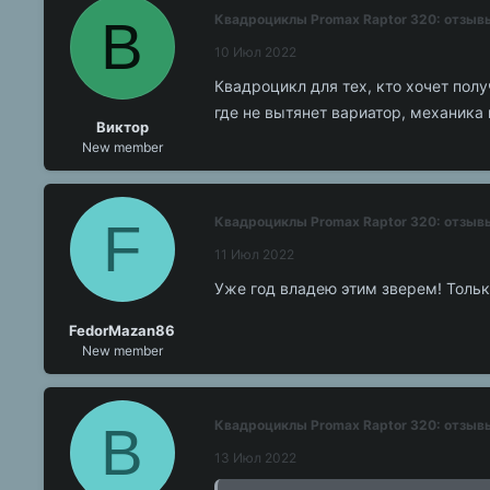
В
Квадроциклы Promax Raptor 320: отзыв
10 Июл 2022
Квадроцикл для тех, кто хочет пол
где не вытянет вариатор, механика 
Виктор
New member
F
Квадроциклы Promax Raptor 320: отзыв
11 Июл 2022
Уже год владею этим зверем! Тольк
FedorMazan86
New member
В
Квадроциклы Promax Raptor 320: отзыв
13 Июл 2022