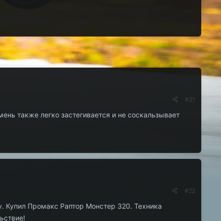
#21
мень также легко застегивается и не соскальзывает
#22
у. Купил Промакс Раптор Монстер 320. Техника
ьствие!