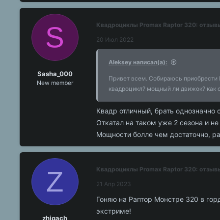
S
Квадроциклы Promax Raptor 320: отзыв
20 Июл 2022
Aleksey написал(а):
Sasha_000
Привет всем. Собираюсь приобрести Pr
New member
квадроцикл? мощный ли движок? как 
Квадр отличный, брать однозначно с
Откатал на таком уже 2 сезона и н
Мощности болле чем достаточно, ра
Z
Квадроциклы Promax Raptor 320: отзыв
21 Апр 2023
Гоняю на Раптор Монстре 320 в гор
экстриме!
zhigach