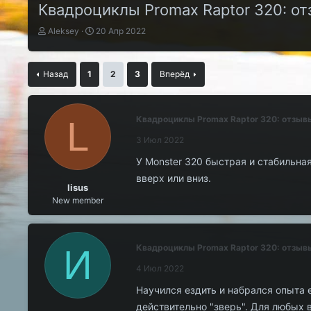
Квадроциклы Promax Raptor 320: о
А
Д
Aleksey
20 Апр 2022
в
а
т
т
о
а
Назад
1
2
3
Вперёд
р
н
т
а
е
ч
м
а
L
Квадроциклы Promax Raptor 320: отзыв
ы
л
3 Июл 2022
а
У Monster 320 быстрая и стабильна
вверх или вниз.
lisus
New member
И
Квадроциклы Promax Raptor 320: отзыв
4 Июл 2022
Научился ездить и набрался опыта 
действительно "зверь". Для любых в