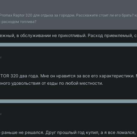
omax Raptor 320 для отдыха за городом. Расскажите стоит ли его брать? к
с расходом топлива?
ежный, в обслуживании не прихотливый. Расход приемлемый, с
ы
R 320 два года. Мне он нравится за все его характеристики. 
много удовольствия от езды по любой местности.
ы
о раньше не решался. Друг прошлый год купил, а я все ломался,