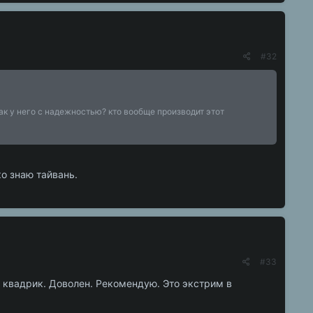
#32
ак у него с надежностью? кто вообще производит этот
о знаю тайвань.
#33
 квадрик. Доволен. Рекомендую. Это экстрим в