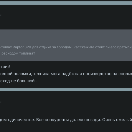
ы
omax Raptor 320 для отдыха за городом. Расскажите стоит ли его брать? к
с расходом топлива?
тоит!
е одной поломки, техника мега надёжная производство на скольк
сход не большой .
ы
дом одиночестве. Все конкуренты далеко позади. Очень смелый