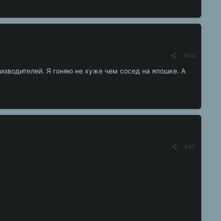
#34
зводителей. Я гоняю не хуже чем сосед на япошке. А
#35