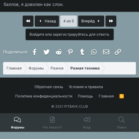
баллов, я доволен как слон.
First
Last
Назад
4 из 5
Вперёд
Войдите или зарегистрируйтесь для ответа.
Facebook
Twitter
Reddit
Pinterest
Tumblr
WhatsApp
Электронная 
Ссылка
Поделиться:
Главная
Форумы
Разное
Разная техника
Обратная связь
Условия и правила
Политика конфиденциальности
Помощь
Главная
R
S
S
© 2021 PITBAYK.CLUB
Форумы
Что Нового?
Вход
Поиск