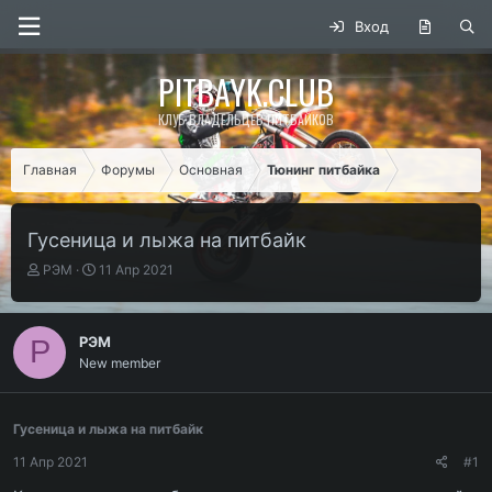
Вход
PITBAYK.CLUB
КЛУБ ВЛАДЕЛЬЦЕВ ПИТБАЙКОВ
Главная
Форумы
Основная
Тюнинг питбайка
Гусеница и лыжа на питбайк
А
Д
РЭМ
11 Апр 2021
в
а
т
т
о
а
РЭМ
Р
р
н
New member
т
а
е
ч
м
а
ы
л
Гусеница и лыжа на питбайк
а
11 Апр 2021
#1